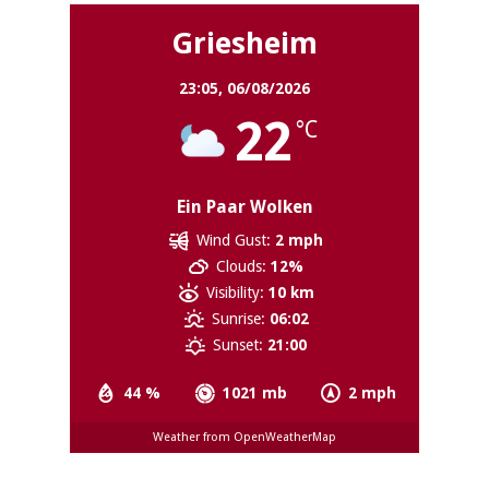
Griesheim
23:05,
06/08/2026
22
°C
Ein Paar Wolken
Wind Gust:
2 mph
Clouds:
12%
Visibility:
10 km
Sunrise:
06:02
Sunset:
21:00
44 %
1021 mb
2 mph
Weather from OpenWeatherMap