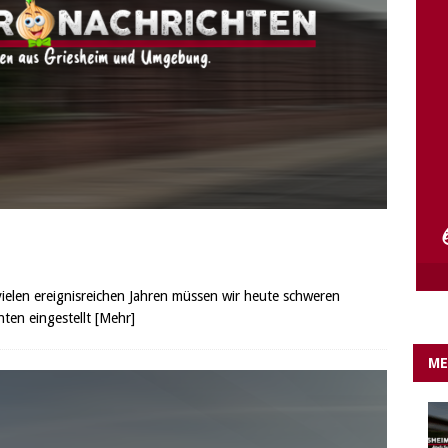
e Lichter gehen aus….
IN EIGENER SACHE
vielen ereignisreichen Jahren müssen wir heute schweren
hten eingestellt
[Mehr]
ME