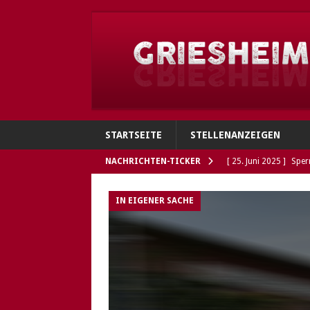
STARTSEITE
STELLENANZEIGEN
NACHRICHTEN-TICKER
[ 25. Juni 2025 ]
Sper
Verbindungen
GRI
IN EIGENER SACHE
[ 4. Juni 2025 ]
Flohh
[ 4. Juni 2025 ]
Gries
Polizei sucht Eigentü
[ 5. Mai 2025 ]
Die So
Öffnungszeiten des G