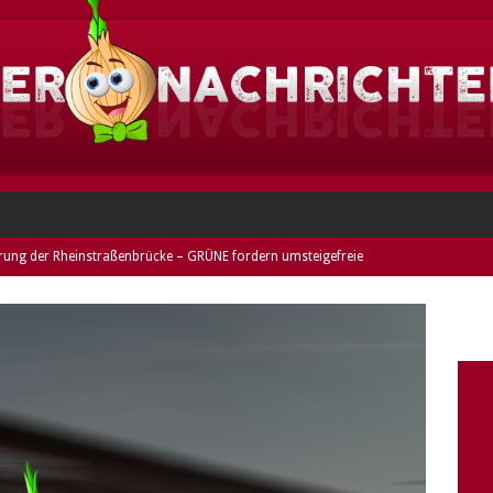
rung der Rheinstraßenbrücke – GRÜNE fordern umsteigefreie
ESHEIM
eim: Dieses Jahr im Norden Griesheims!
GRIESHEIM
heim: Duo festgenommen und entwendetes Rad entdeckt (Fotos) –
mer
DARMSTADT
nne stellt keine Rechnung – GRÜNE kritisieren verkürzte
riesheimer Freibads
GRIESHEIM