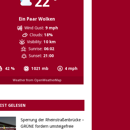
22
Ein Paar Wolken
Wind Gust:
9 mph
Clouds:
18%
Visibility:
10 km
Sunrise:
06:02
Sunset:
21:00
42 %
1021 mb
4 mph
Weather from OpenWeatherMap
IST GELESEN
Sperrung der Rheinstraßenbrücke –
GRÜNE fordern umsteigefreie