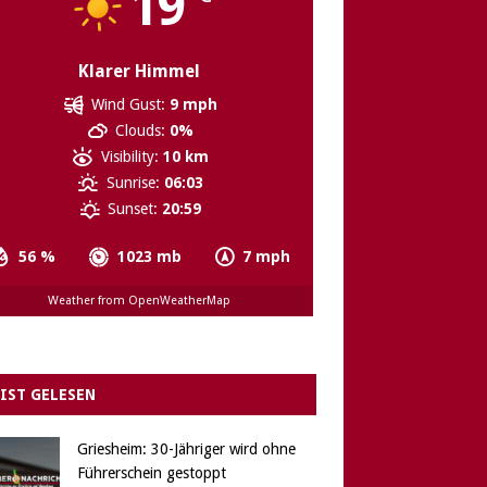
19
Klarer Himmel
Wind Gust:
9 mph
Clouds:
0%
Visibility:
10 km
Sunrise:
06:03
Sunset:
20:59
56 %
1023 mb
7 mph
Weather from OpenWeatherMap
IST GELESEN
Griesheim: 30-Jähriger wird ohne
Führerschein gestoppt