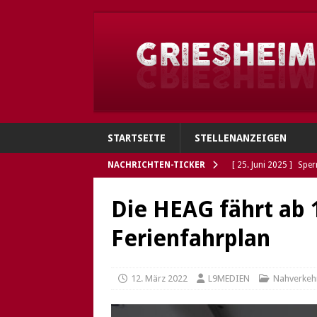
STARTSEITE
STELLENANZEIGEN
NACHRICHTEN-TICKER
[ 25. Juni 2025 ]
Sper
Verbindungen
GRI
Die HEAG fährt ab 
[ 4. Juni 2025 ]
Flohh
Ferienfahrplan
[ 4. Juni 2025 ]
Gries
Polizei sucht Eigentü
12. März 2022
L9MEDIEN
Nahverkeh
[ 5. Mai 2025 ]
Die So
Öffnungszeiten des G