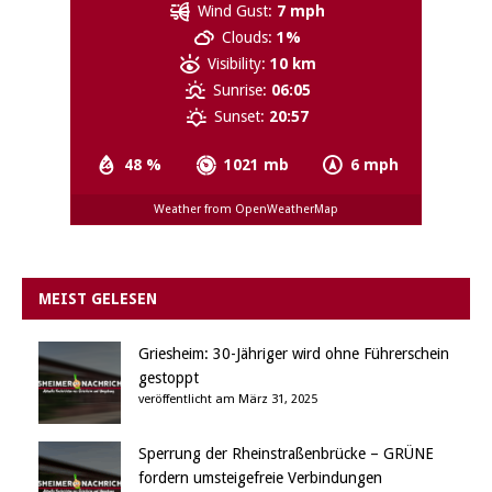
Wind Gust:
7 mph
Clouds:
1%
Visibility:
10 km
Sunrise:
06:05
Sunset:
20:57
48 %
1021 mb
6 mph
Weather from OpenWeatherMap
MEIST GELESEN
Griesheim: 30-Jähriger wird ohne Führerschein
gestoppt
veröffentlicht am März 31, 2025
Sperrung der Rheinstraßenbrücke – GRÜNE
fordern umsteigefreie Verbindungen