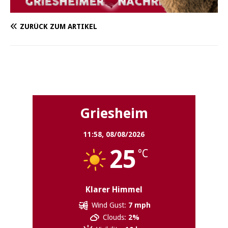
ZURÜCK ZUM ARTIKEL
Griesheim
Griesheim
11:58,
08/08/2026
25
°C
Klarer Himmel
Wind Gust:
7 mph
Clouds:
2%