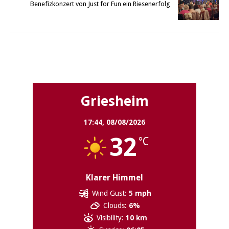
Benefizkonzert von Just for Fun ein Riesenerfolg
Griesheim
Griesheim
17:44,
08/08/2026
32
°C
Klarer Himmel
Wind Gust:
5 mph
Clouds:
6%
Visibility:
10 km