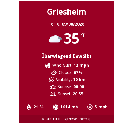
Griesheim
16:10,
09/08/2026
35
°C
Überwiegend Bewölkt
Wind Gust:
12 mph
Clouds:
67%
Visibility:
10 km
Sunrise:
06:06
Sunset:
20:55
21 %
1014 mb
5 mph
Weather from OpenWeatherMap