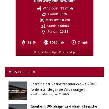
Überwiegend Bewölkt
Wind Gust:
11 mph
Clouds:
69%
Visibility:
10 km
Sunrise:
06:03
Sunset:
20:59
32 %
1020 mb
7 mph
Weather from OpenWeatherMap
MEIST GELESEN
Sperrung der Rheinstraßenbrücke – GRÜNE
fordern umsteigefreie Verbindungen
veröffentlicht am Juni 25, 2025
Griesheim: 30-Jähriger wird ohne Führerschein