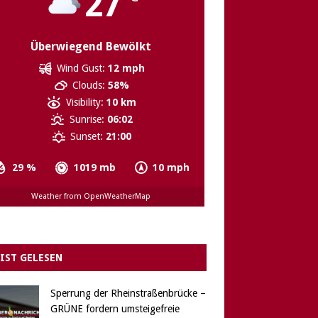
27
Überwiegend Bewölkt
Wind Gust:
12 mph
Clouds:
58%
Visibility:
10 km
Sunrise:
06:02
Sunset:
21:00
29 %
1019 mb
10 mph
Weather from OpenWeatherMap
IST GELESEN
Sperrung der Rheinstraßenbrücke –
GRÜNE fordern umsteigefreie