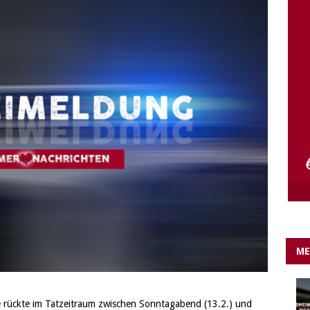
e Lichter gehen aus….
IN EIGENER SACHE
ME
e rückte im Tatzeitraum zwischen Sonntagabend (13.2.) und