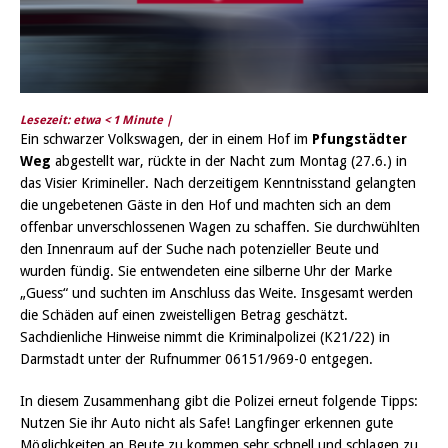
Lesezeit: etwa
< 1
Minute |
Ein schwarzer Volkswagen, der in einem Hof im
Pfungstädter
Weg
abgestellt war, rückte in der Nacht zum Montag (27.6.) in
das Visier Krimineller. Nach derzeitigem Kenntnisstand gelangten
die ungebetenen Gäste in den Hof und machten sich an dem
offenbar unverschlossenen Wagen zu schaffen. Sie durchwühlten
den Innenraum auf der Suche nach potenzieller Beute und
wurden fündig. Sie entwendeten eine silberne Uhr der Marke
„Guess“ und suchten im Anschluss das Weite. Insgesamt werden
die Schäden auf einen zweistelligen Betrag geschätzt.
Sachdienliche Hinweise nimmt die Kriminalpolizei (K21/22) in
Darmstadt unter der Rufnummer 06151/969-0 entgegen.
In diesem Zusammenhang gibt die Polizei erneut folgende Tipps:
Nutzen Sie ihr Auto nicht als Safe! Langfinger erkennen gute
Möglichkeiten an Beute zu kommen sehr schnell und schlagen zu.