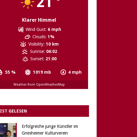
21
Klarer Himmel
Wind Gust:
6 mph
Clouds:
1%
Visibility:
10 km
Sunrise:
06:02
Sunset:
21:00
55 %
1019 mb
4 mph
Weather from OpenWeatherMap
IST GELESEN
Erfolgreiche junge Künstler im
Griesheimer Kulturverein