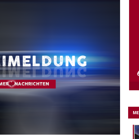
rung der Rheinstraßenbrücke – GRÜNE fordern umsteigefreie
ESHEIM
ME