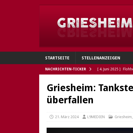
STARTSEITE
STELLENANZEIGEN
NACHRICHTEN-TICKER
[ 4. Juni 2025 ]
Flohh
[ 4. Juni 2025 ]
Gries
Griesheim: Tankste
Polizei sucht Eigentü
überfallen
[ 5. Mai 2025 ]
Die So
Öffnungszeiten des G
21. März 2024
L9MEDIEN
Griesheim
[ 5. Mai 2025 ]
Griesh
GRIESHEIM