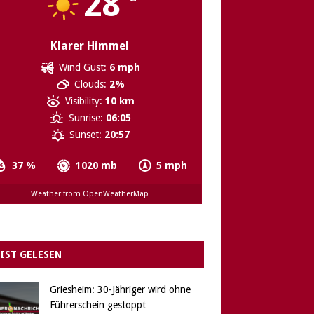
28
Klarer Himmel
Wind Gust:
6 mph
Clouds:
2%
Visibility:
10 km
Sunrise:
06:05
Sunset:
20:57
37 %
1020 mb
5 mph
Weather from OpenWeatherMap
IST GELESEN
Griesheim: 30-Jähriger wird ohne
Führerschein gestoppt