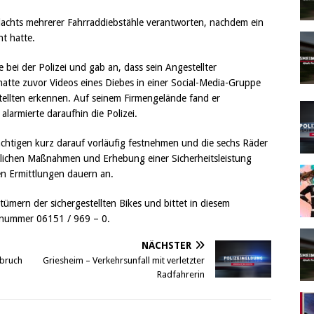
dachts mehrerer Fahrraddiebstähle verantworten, nachdem ein
t hatte.
 bei der Polizei und gab an, dass sein Angestellter
hatte zuvor Videos eines Diebes in einer Social-Media-Gruppe
ellten erkennen. Auf seinem Firmengelände fand er
larmierte daraufhin die Polizei.
chtigen kurz darauf vorläufig festnehmen und die sechs Räder
zeilichen Maßnahmen und Erhebung einer Sicherheitsleistung
en Ermittlungen dauern an.
mern der sichergestellten Bikes und bittet in diesem
nummer 06151 / 969 – 0.
NÄCHSTER
nbruch
Griesheim – Verkehrsunfall mit verletzter
Radfahrerin