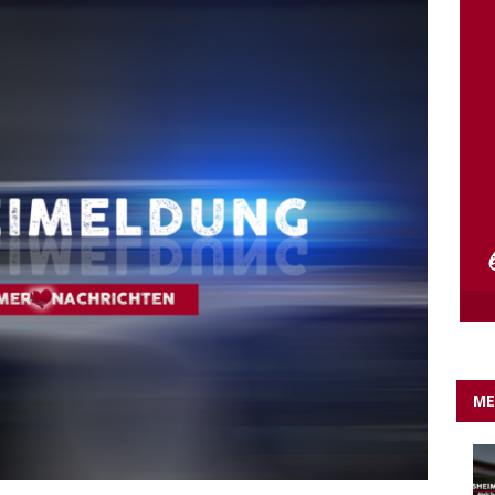
e Lichter gehen aus….
IN EIGENER SACHE
ME