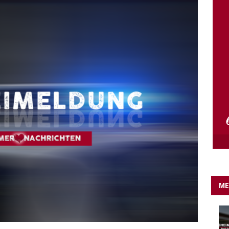
e Lichter gehen aus….
IN EIGENER SACHE
ME