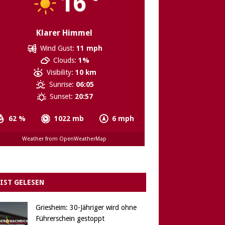
16
Klarer Himmel
Wind Gust:
11 mph
Clouds:
1%
Visibility:
10 km
Sunrise:
06:05
Sunset:
20:57
62 %
1022 mb
6 mph
Weather from OpenWeatherMap
IST GELESEN
Griesheim: 30-Jähriger wird ohne
Führerschein gestoppt