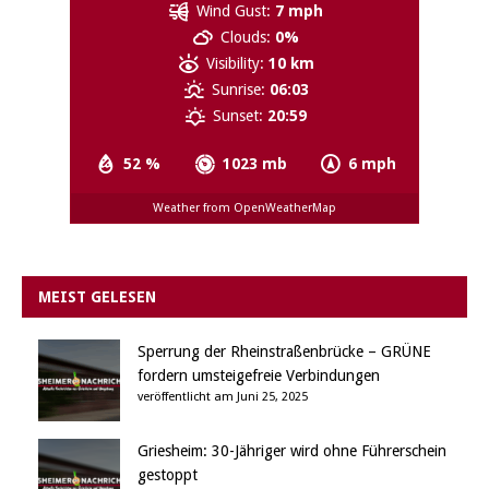
Wind Gust:
7 mph
Clouds:
0%
Visibility:
10 km
Sunrise:
06:03
Sunset:
20:59
52 %
1023 mb
6 mph
Weather from OpenWeatherMap
MEIST GELESEN
Sperrung der Rheinstraßenbrücke – GRÜNE
fordern umsteigefreie Verbindungen
veröffentlicht am Juni 25, 2025
Griesheim: 30-Jähriger wird ohne Führerschein
gestoppt