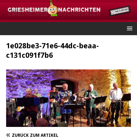
1e028be3-71e6-44dc-beaa-
c131c091f7b6
ZURÜCK ZUM ARTIKEL