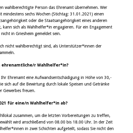
len wahlberechtigte Person das Ehrenamt übernehmen. Wer
seit mindestens sechs Wochen (Stichtag: 31.01.2021) einen
sangehörigkeit oder die Staatsangehörigkeit eines anderen
zt, kann sich als Wahlhelfer*in engagieren. Für ein Engagement
 nicht in Griesheim gemeldet sein.
h nicht wahlberechtigt sind, als Unterstützer*innen der
sammeln.
 ehrenamtliche/r Wahlhelfer*in?
r Ihr Ehrenamt eine Aufwandsentschädigung in Höhe von 30,-
ie sich auf die Bewirtung durch lokale Speisen und Getränke
er Gewerbes freuen.
021 für eine/n Wahlhelfer*in ab?
lokal zusammen, um die letzten Vor­bereitungen zu treffen,
wählt wird anschließend von 08.00 bis 18.00 Uhr. In der Zeit
lfer*innen in zwei Schichten aufgeteilt, sodass Sie nicht den