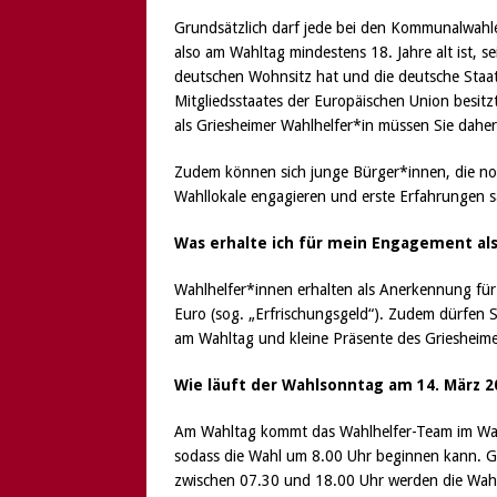
Grundsätzlich darf jede bei den Kommunalwah
also am Wahltag mindestens 18. Jahre alt ist, 
deutschen Wohnsitz hat und die deutsche Staat
Mitgliedsstaates der Euro­päischen Union besit
als Griesheimer Wahlhelfer*in müssen Sie daher
Zudem können sich junge Bürger*innen, die noc
Wahllokale engagieren und erste Erfahrungen 
Was erhalte ich für mein Engagement als
Wahlhelfer*innen erhalten als Anerkennung fü
Euro (sog. „Erfrischungsgeld“). Zudem dürfen S
am Wahltag und kleine Präsente des Griesheim
Wie läuft der Wahlsonntag am 14. März 2
Am Wahltag kommt das Wahlhelfer-Team im Wahl
sodass die Wahl um 8.00 Uhr beginnen kann. Ge
zwischen 07.30 und 18.00 Uhr werden die Wahlhe