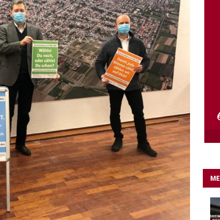
e Lichter gehen aus….
IN EIGENER SACHE
ME