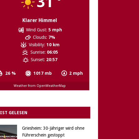
31
Klarer Himmel
Wind Gust:
5 mph
Clouds:
7%
Visibility:
10 km
Sunrise:
06:05
Sunset:
20:57
26 %
1017 mb
2 mph
Weather from OpenWeatherMap
IST GELESEN
Griesheim: 30-Jähriger wird ohne
Führerschein gestoppt