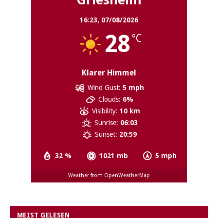
16:23,
07/08/2026
28
°C
Klarer Himmel
Wind Gust:
5 mph
Clouds:
6%
Visibility:
10 km
Sunrise:
06:03
Sunset:
20:59
32 %
1021 mb
5 mph
Weather from OpenWeatherMap
MEIST GELESEN