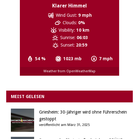
Klarer Himmel
Wind Gust:
9 mph
Clouds:
0%
Visibility:
10 km
Sunrise:
06:03
Sunset:
20:59
54 %
1023 mb
7 mph
Weather from OpenWeatherMap
MEIST GELESEN
Griesheim: 30-Jähriger wird ohne Führerschein
gestoppt
veröffentlicht am März 31, 2025