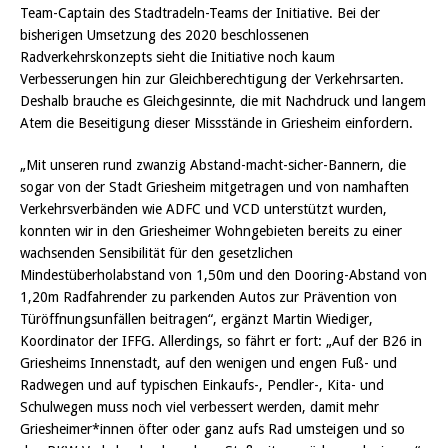
Team-Captain des Stadtradeln-Teams der Initiative. Bei der
bisherigen Umsetzung des 2020 beschlossenen
Radverkehrskonzepts sieht die Initiative noch kaum
Verbesserungen hin zur Gleichberechtigung der Verkehrsarten.
Deshalb brauche es Gleichgesinnte, die mit Nachdruck und langem
Atem die Beseitigung dieser Missstände in Griesheim einfordern.
„Mit unseren rund zwanzig Abstand-macht-sicher-Bannern, die
sogar von der Stadt Griesheim mitgetragen und von namhaften
Verkehrsverbänden wie ADFC und VCD unterstützt wurden,
konnten wir in den Griesheimer Wohngebieten bereits zu einer
wachsenden Sensibilität für den gesetzlichen
Mindestüberholabstand von 1,50m und den Dooring-Abstand von
1,20m Radfahrender zu parkenden Autos zur Prävention von
Türöffnungsunfällen beitragen“, ergänzt Martin Wiediger,
Koordinator der IFFG. Allerdings, so fährt er fort: „Auf der B26 in
Griesheims Innenstadt, auf den wenigen und engen Fuß- und
Radwegen und auf typischen Einkaufs-, Pendler-, Kita- und
Schulwegen muss noch viel verbessert werden, damit mehr
Griesheimer*innen öfter oder ganz aufs Rad umsteigen und so