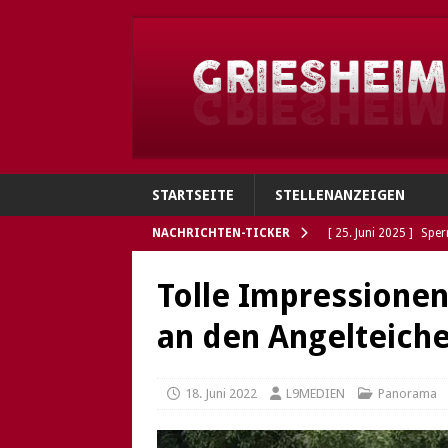
STARTSEITE
STELLENANZEIGEN
NACHRICHTEN-TICKER
[ 25. Juni 2025 ]
Sper
Verbindungen
GRI
Tolle Impressionen
[ 4. Juni 2025 ]
Flohh
an den Angelteiche
[ 4. Juni 2025 ]
Gries
Polizei sucht Eigentü
18. Juni 2022
L9MEDIEN
Panorama
[ 5. Mai 2025 ]
Die So
Öffnungszeiten des G