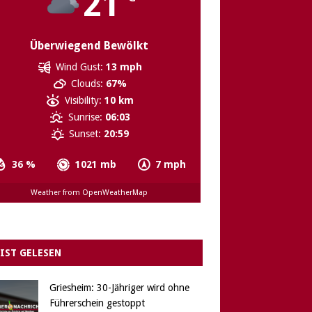
21
Überwiegend Bewölkt
Wind Gust:
13 mph
Clouds:
67%
Visibility:
10 km
Sunrise:
06:03
Sunset:
20:59
36 %
1021 mb
7 mph
Weather from OpenWeatherMap
IST GELESEN
Griesheim: 30-Jähriger wird ohne
Führerschein gestoppt