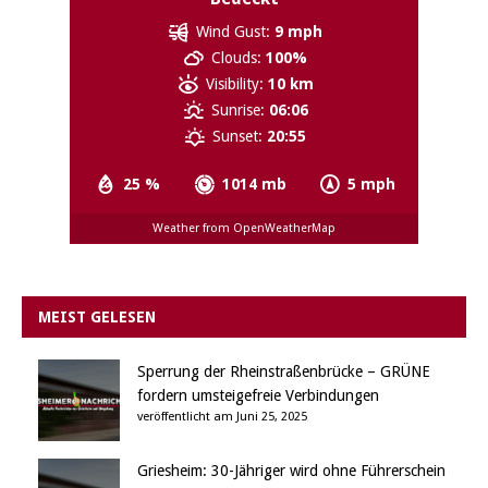
Wind Gust:
9 mph
Clouds:
100%
Visibility:
10 km
Sunrise:
06:06
Sunset:
20:55
25 %
1014 mb
5 mph
Weather from OpenWeatherMap
MEIST GELESEN
Sperrung der Rheinstraßenbrücke – GRÜNE
fordern umsteigefreie Verbindungen
veröffentlicht am Juni 25, 2025
Griesheim: 30-Jähriger wird ohne Führerschein