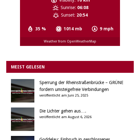
Visibility:
10 km
Sunrise:
06:08
Sunset:
20:54
35 %
1014 mb
9 mph
Weather from OpenWeatherMap
MEIST GELESEN
Sperrung der Rheinstraßenbrücke – GRÜNE
fordern umsteigefreie Verbindungen
veröffentlicht am Juni 25, 2025
Die Lichter gehen aus….
veröffentlicht am August 6, 2026
Goddelau: Einbruch in geschlossenes