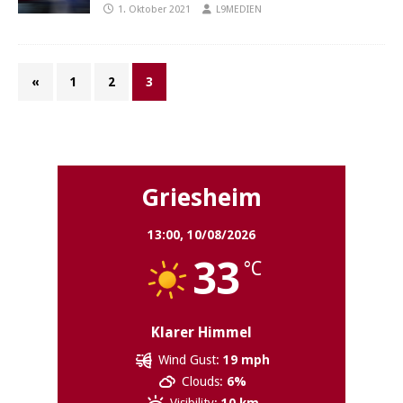
1. Oktober 2021
L9MEDIEN
«
1
2
3
Griesheim
Griesheim
13:00,
10/08/2026
33
°C
Klarer Himmel
Wind Gust:
19 mph
Clouds:
6%