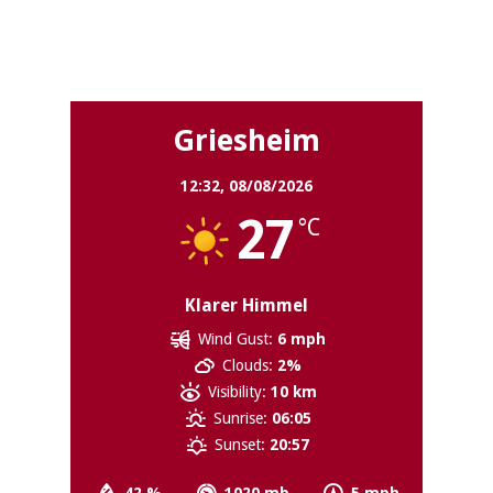
Griesheim
Griesheim
12:32,
08/08/2026
27
°C
Klarer Himmel
Wind Gust:
6 mph
Clouds:
2%
Visibility:
10 km
Sunrise:
06:05
Sunset:
20:57
42 %
1020 mb
5 mph