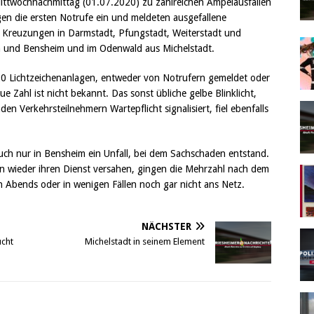
ittwochnachmittag (01.07.2020) zu zahlreichen Ampelausfällen
gen die ersten Notrufe ein und meldeten ausgefallene
n Kreuzungen in Darmstadt, Pfungstadt, Weiterstadt und
m und Bensheim und im Odenwald aus Michelstadt.
20 Lichtzeichenanlagen, entweder von Notrufern gemeldet oder
aue Zahl ist nicht bekannt. Das sonst übliche gelbe Blinklicht,
n Verkehrsteilnehmern Wartepflicht signalisiert, fiel ebenfalls
auch nur in Bensheim ein Unfall, bei dem Sachschaden entstand.
n wieder ihren Dienst versahen, gingen die Mehrzahl nach dem
n Abends oder in wenigen Fällen noch gar nicht ans Netz.
NÄCHSTER
ucht
Michelstadt in seinem Element