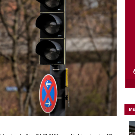
e Lichter gehen aus….
IN EIGENER SACHE
ME