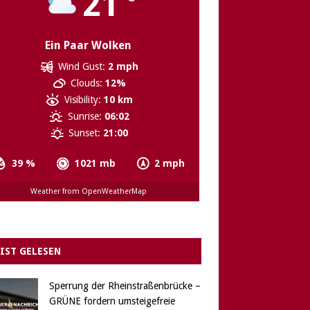
21
Ein Paar Wolken
Wind Gust:
2 mph
Clouds:
12%
Visibility:
10 km
Sunrise:
06:02
Sunset:
21:00
39 %
1021 mb
2 mph
Weather from OpenWeatherMap
IST GELESEN
Sperrung der Rheinstraßenbrücke –
GRÜNE fordern umsteigefreie