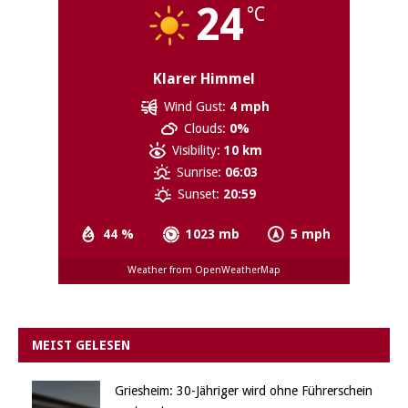
24
°C
Klarer Himmel
Wind Gust:
4 mph
Clouds:
0%
Visibility:
10 km
Sunrise:
06:03
Sunset:
20:59
44 %
1023 mb
5 mph
Weather from OpenWeatherMap
MEIST GELESEN
Griesheim: 30-Jähriger wird ohne Führerschein