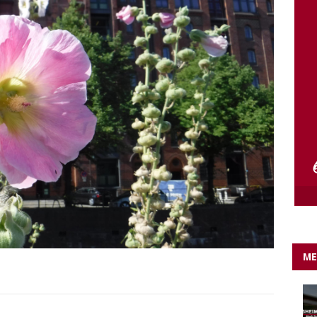
e Lichter gehen aus….
IN EIGENER SACHE
ME