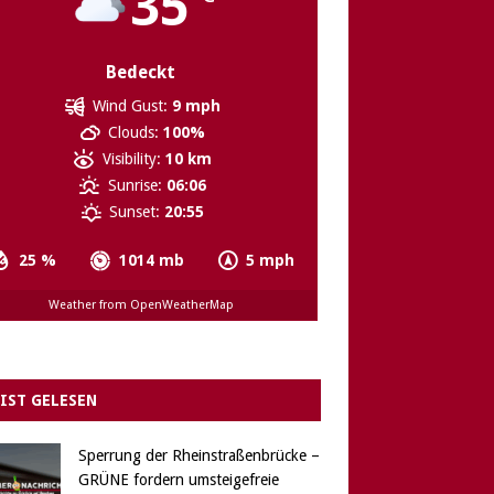
35
Bedeckt
Wind Gust:
9 mph
Clouds:
100%
Visibility:
10 km
Sunrise:
06:06
Sunset:
20:55
25 %
1014 mb
5 mph
Weather from OpenWeatherMap
IST GELESEN
Sperrung der Rheinstraßenbrücke –
GRÜNE fordern umsteigefreie