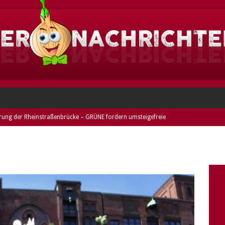
rung der Rheinstraßenbrücke – GRÜNE fordern umsteigefreie
ESHEIM
eim: Dieses Jahr im Norden Griesheims!
GRIESHEIM
heim: Duo festgenommen und entwendetes Rad entdeckt (Fotos) –
mer
DARMSTADT
nne stellt keine Rechnung – GRÜNE kritisieren verkürzte
riesheimer Freibads
GRIESHEIM