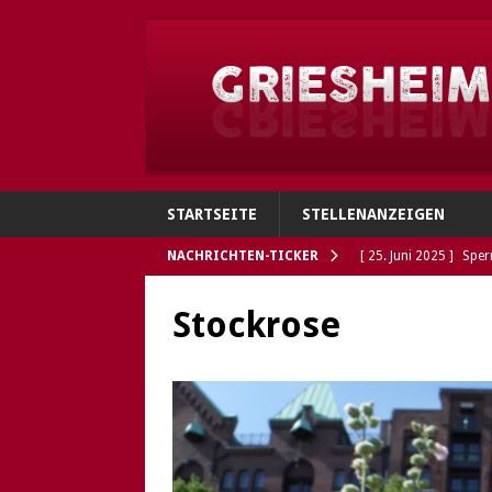
STARTSEITE
STELLENANZEIGEN
NACHRICHTEN-TICKER
[ 25. Juni 2025 ]
Sper
Verbindungen
GRI
Stockrose
[ 4. Juni 2025 ]
Flohh
[ 4. Juni 2025 ]
Gries
Polizei sucht Eigentü
[ 5. Mai 2025 ]
Die So
Öffnungszeiten des G