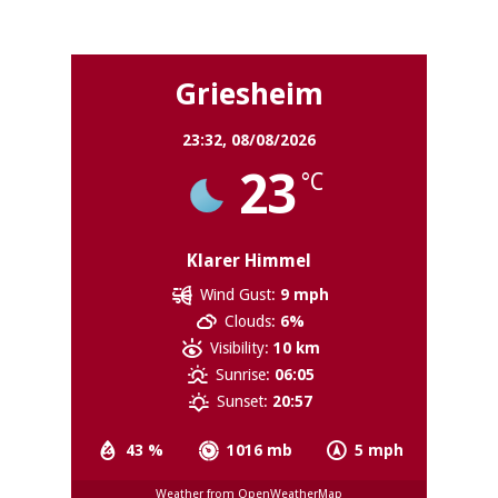
Griesheim
Griesheim
23:32,
08/08/2026
23
°C
Klarer Himmel
Wind Gust:
9 mph
Clouds:
6%
Visibility:
10 km
Sunrise:
06:05
Sunset:
20:57
43 %
1016 mb
5 mph
Weather from OpenWeatherMap