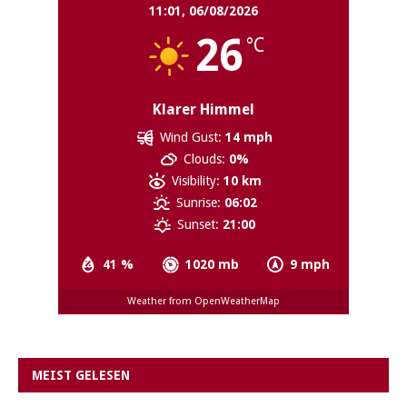
11:01,
06/08/2026
26
°C
Klarer Himmel
Wind Gust:
14 mph
Clouds:
0%
Visibility:
10 km
Sunrise:
06:02
Sunset:
21:00
41 %
1020 mb
9 mph
Weather from OpenWeatherMap
MEIST GELESEN