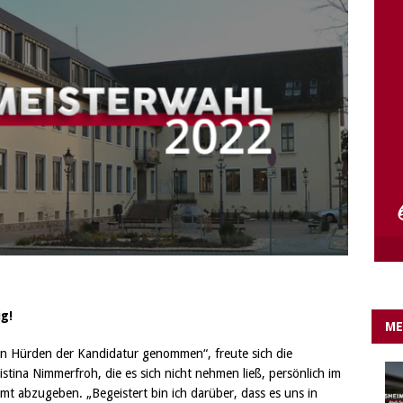
e Lichter gehen aus….
IN EIGENER SACHE
g!
ME
hen Hürden der Kandidatur genommen“, freute sich die
stina Nimmerfroh, die es sich nicht nehmen ließ, persönlich im
t abzugeben. „Begeistert bin ich darüber, dass es uns in