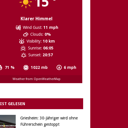
15
Klarer Himmel
Wind Gust:
11 mph
Clouds:
0%
Visibility:
10 km
Sunrise:
06:05
Sunset:
20:57
71 %
1022 mb
6 mph
Weather from OpenWeatherMap
IST GELESEN
Griesheim: 30-Jähriger wird ohne
Führerschein gestoppt