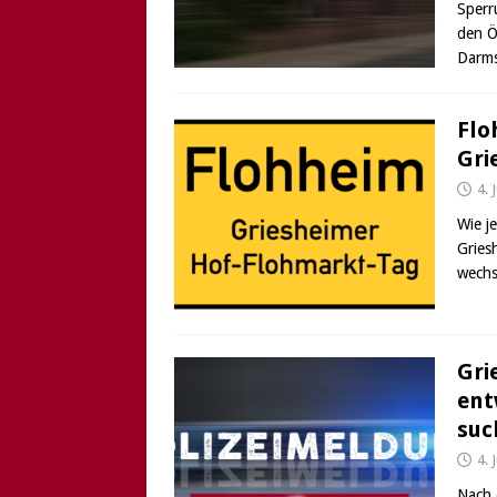
Sperr
[ 6. August 2026 ]
Di
den Ö
Darms
Flo
Gri
4. 
Wie j
Gries
wechs
Gri
ent
suc
4. 
Nach 