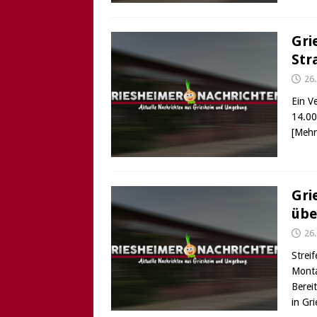
Gri
Str
26
Ein V
14.00
[Mehr
Gri
übe
26
Strei
Monta
Berei
in Gr