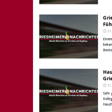
Gri
Füh
31
Einem 
bekan
Besit
Hau
Gri
31
Sehr 
Kolle
Haush