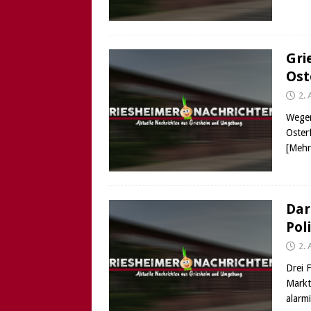
Gri
Ost
2. 
Wegen
Osterf
[Mehr
Dar
Pol
2. 
Drei 
Markt
alarm