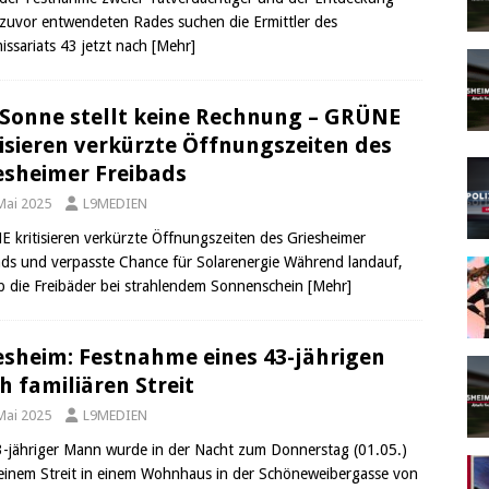
 zuvor entwendeten Rades suchen die Ermittler des
ssariats 43 jetzt nach
[Mehr]
 Sonne stellt keine Rechnung – GRÜNE
tisieren verkürzte Öffnungszeiten des
esheimer Freibads
Mai 2025
L9MEDIEN
 kritisieren verkürzte Öffnungszeiten des Griesheimer
ads und verpasste Chance für Solarenergie Während landauf,
b die Freibäder bei strahlendem Sonnenschein
[Mehr]
esheim: Festnahme eines 43-jährigen
h familiären Streit
Mai 2025
L9MEDIEN
3-jähriger Mann wurde in der Nacht zum Donnerstag (01.05.)
einem Streit in einem Wohnhaus in der Schöneweibergasse von