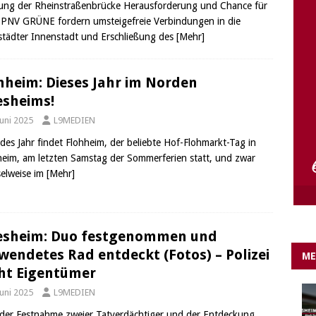
ung der Rheinstraßenbrücke Herausforderung und Chance für
e Lichter gehen aus….
IN EIGENER SACHE
PNV GRÜNE fordern umsteigefreie Verbindungen in die
tädter Innenstadt und Erschließung des
[Mehr]
hheim: Dieses Jahr im Norden
esheims!
Juni 2025
L9MEDIEN
edes Jahr findet Flohheim, der beliebte Hof-Flohmarkt-Tag in
heim, am letzten Samstag der Sommerferien statt, und zwar
elweise im
[Mehr]
esheim: Duo festgenommen und
wendetes Rad entdeckt (Fotos) – Polizei
ME
ht Eigentümer
Juni 2025
L9MEDIEN
der Festnahme zweier Tatverdächtiger und der Entdeckung