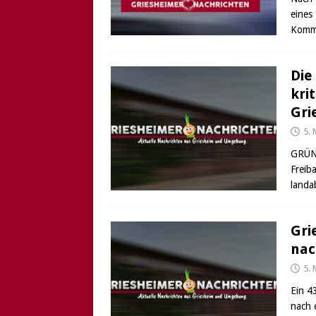
eines
Kommi
Die
kri
Gri
5. 
GRÜNE
Freib
landa
Gri
nac
5. 
Ein 4
nach 