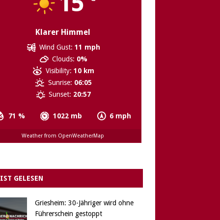
15
Klarer Himmel
Wind Gust:
11 mph
Clouds:
0%
Visibility:
10 km
Sunrise:
06:05
Sunset:
20:57
71 %
1022 mb
6 mph
Weather from OpenWeatherMap
IST GELESEN
Griesheim: 30-Jähriger wird ohne
Führerschein gestoppt