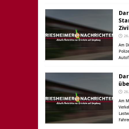
Dar
Sta
Ziv
26
Am Di
Poliz
Autof
Dar
übe
26
Am Mo
Verke
Lastw
Fahre