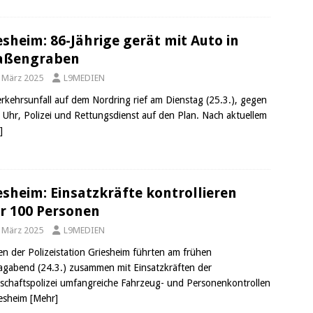
esheim: 86-Jährige gerät mit Auto in
aßengraben
. März 2025
L9MEDIEN
erkehrsunfall auf dem Nordring rief am Dienstag (25.3.), gegen
 Uhr, Polizei und Rettungsdienst auf den Plan. Nach aktuellem
]
esheim: Einsatzkräfte kontrollieren
r 100 Personen
. März 2025
L9MEDIEN
fen der Polizeistation Griesheim führten am frühen
gabend (24.3.) zusammen mit Einsatzkräften der
tschaftspolizei umfangreiche Fahrzeug- und Personenkontrollen
iesheim
[Mehr]