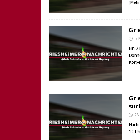
[Mehr
Gri
5. 
Ein 2
Donne
Körpe
Gri
suc
28.
Nachd
12 Uh