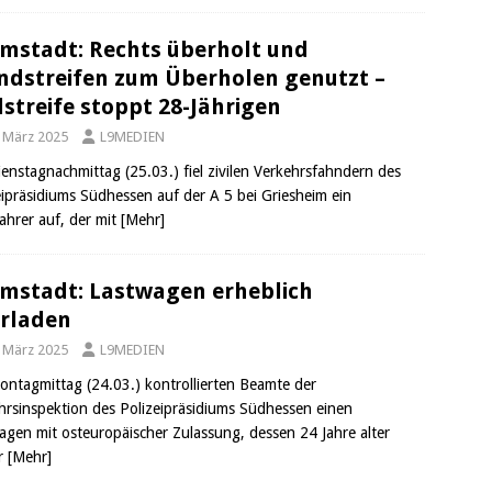
mstadt: Rechts überholt und
ndstreifen zum Überholen genutzt –
ilstreife stoppt 28-Jährigen
. März 2025
L9MEDIEN
enstagnachmittag (25.03.) fiel zivilen Verkehrsfahndern des
eipräsidiums Südhessen auf der A 5 bei Griesheim ein
ahrer auf, der mit
[Mehr]
mstadt: Lastwagen erheblich
rladen
. März 2025
L9MEDIEN
ntagmittag (24.03.) kontrollierten Beamte der
hrsinspektion des Polizeipräsidiums Südhessen einen
agen mit osteuropäischer Zulassung, dessen 24 Jahre alter
r
[Mehr]