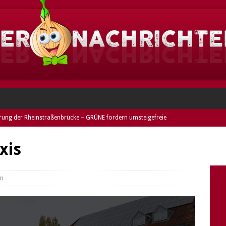
rung der Rheinstraßenbrücke – GRÜNE fordern umsteigefreie
ESHEIM
xis
eim: Dieses Jahr im Norden Griesheims!
GRIESHEIM
heim: Duo festgenommen und entwendetes Rad entdeckt (Fotos) –
im
mer
DARMSTADT
nne stellt keine Rechnung – GRÜNE kritisieren verkürzte
riesheimer Freibads
GRIESHEIM