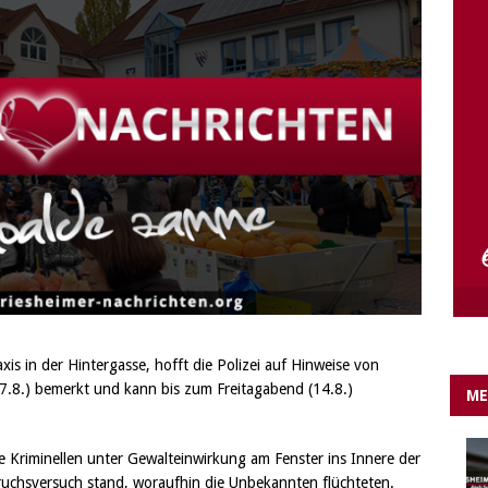
e Lichter gehen aus….
IN EIGENER SACHE
is in der Hintergasse, hofft die Polizei auf Hinweise von
7.8.) bemerkt und kann bis zum Freitagabend (14.8.)
ME
e Kriminellen unter Gewalteinwirkung am Fenster ins Innere der
bruchsversuch stand, woraufhin die Unbekannten flüchteten.