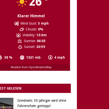
26
Klarer Himmel
Wind Gust:
5 mph
Clouds:
0%
Visibility:
10 km
Sunrise:
06:03
Sunset:
20:59
38 %
1021 mb
4 mph
Weather from OpenWeatherMap
IST GELESEN
Griesheim: 30-Jähriger wird ohne
Führerschein gestoppt