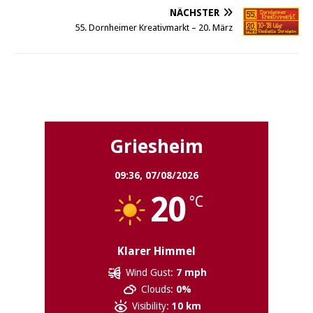
NÄCHSTER
55. Dornheimer Kreativmarkt – 20. März
Griesheim
Griesheim
09:36,
07/08/2026
20
°C
Klarer Himmel
Wind Gust:
7 mph
Clouds:
0%
Visibility:
10 km