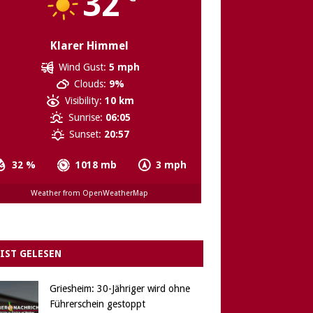
32
Klarer Himmel
Wind Gust:
5 mph
Clouds:
9%
Visibility:
10 km
Sunrise:
06:05
Sunset:
20:57
32 %
1018 mb
3 mph
Weather from OpenWeatherMap
IST GELESEN
Griesheim: 30-Jähriger wird ohne
Führerschein gestoppt