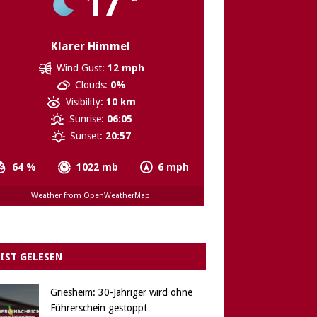
17
Klarer Himmel
Wind Gust:
12 mph
Clouds:
0%
Visibility:
10 km
Sunrise:
06:05
Sunset:
20:57
64 %
1022 mb
6 mph
Weather from OpenWeatherMap
IST GELESEN
Griesheim: 30-Jähriger wird ohne
Führerschein gestoppt