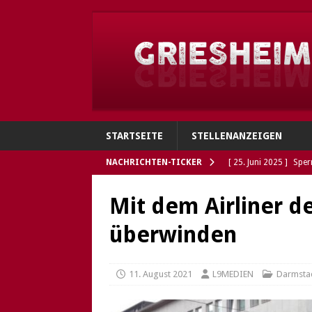
STARTSEITE
STELLENANZEIGEN
NACHRICHTEN-TICKER
[ 25. Juni 2025 ]
Sper
Verbindungen
GRI
Mit dem Airliner d
[ 4. Juni 2025 ]
Flohh
überwinden
[ 4. Juni 2025 ]
Gries
Polizei sucht Eigentü
11. August 2021
L9MEDIEN
Darmsta
[ 5. Mai 2025 ]
Die So
Öffnungszeiten des G