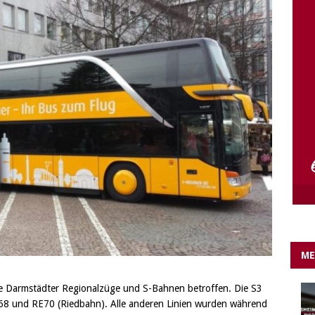
e Lichter gehen aus….
IN EIGENER SACHE
ME
le Darmstädter Regionalzüge und S-Bahnen betroffen. Die S3
E68 und RE70 (Riedbahn). Alle anderen Linien wurden während