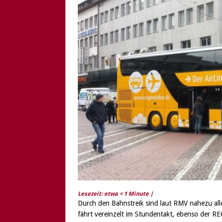
[ 6. August 2026 ]
Di
Lesezeit: etwa
< 1
Minute |
Durch den Bahnstreik sind laut RMV nahezu al
fährt vereinzelt im Stundentakt, ebenso der R