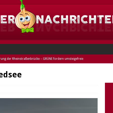
rung der Rheinstraßenbrücke – GRÜNE fordern umsteigefreie
ESHEIM
iedsee
eim: Dieses Jahr im Norden Griesheims!
GRIESHEIM
heim: Duo festgenommen und entwendetes Rad entdeckt (Fotos) –
mer
DARMSTADT
nne stellt keine Rechnung – GRÜNE kritisieren verkürzte
riesheimer Freibads
GRIESHEIM