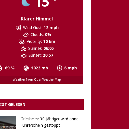
15
Klarer Himmel
Wind Gust:
12 mph
Clouds:
0%
Visibility:
10 km
Sunrise:
06:05
Sunset:
20:57
69 %
1022 mb
6 mph
Weather from OpenWeatherMap
IST GELESEN
Griesheim: 30-Jähriger wird ohne
Führerschein gestoppt