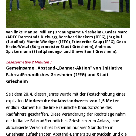
von links: Manuel Müller (Ordnungsamt Griesheim), Xavier Marc
(ADFC Darmstadt-Dieburg), Bernhard Reckers (IFFG), Jörg Ruf
(futuRad), Martin Wiediger (IFFG), Friederike Kaup (IFFG), Geza
Krebs-Wetzl (Bürgermeister Stadt Griesheim), Andreas
Spickermann (Stadtplanungs- und Umweltamt Griesheim).
Lesezeit: etwa
2
Minuten |
Gemeinsame „Abstand-„Banner-Aktion“ von Initiative
FahrradFreundliches Griesheim (IFFG) und Stadt
Griesheim
Seit dem 28.4. diesen Jahres wurde mit der Festschreibung eines
expliziten
Mindestüberholabstandwerts von 1,5 Meter
endlich Klarheit für die linke räumliche Knautschzone des
Radfahrers geschaffen. Diese Veränderung der Rechtslage nahm
die Initiative FahrradFreundliches Griesheim zum Anlass, eine
aktualisierte Version ihres bisher an nur vier Standorten in
Griesheim aufgehängten Abstand-Banners zu entwickeln und die