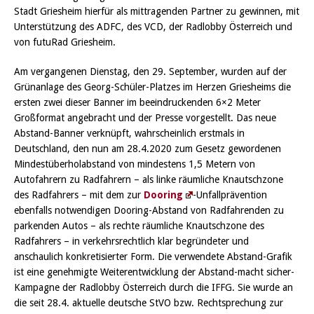
Stadt Griesheim hierfür als mittragenden Partner zu gewinnen, mit
Unterstützung des ADFC, des VCD, der Radlobby Österreich und
von futuRad Griesheim.
Am vergangenen Dienstag, den 29. September, wurden auf der
Grünanlage des Georg-Schüler-Platzes im Herzen Griesheims die
ersten zwei dieser Banner im beeindruckenden 6×2 Meter
Großformat angebracht und der Presse vorgestellt. Das neue
Abstand-Banner verknüpft, wahrscheinlich erstmals in
Deutschland, den nun am 28.4.2020 zum Gesetz gewordenen
Mindestüberholabstand von mindestens 1,5 Metern von
Autofahrern zu Radfahrern – als linke räumliche Knautschzone
des Radfahrers – mit dem zur
Dooring
-Unfallprävention
ebenfalls notwendigen Dooring-Abstand von Radfahrenden zu
parkenden Autos – als rechte räumliche Knautschzone des
Radfahrers – in verkehrsrechtlich klar begründeter und
anschaulich konkretisierter Form. Die verwendete Abstand-Grafik
ist eine genehmigte Weiterentwicklung der Abstand-macht sicher-
Kampagne der Radlobby Österreich durch die IFFG. Sie wurde an
die seit 28.4. aktuelle deutsche StVO bzw. Rechtsprechung zur