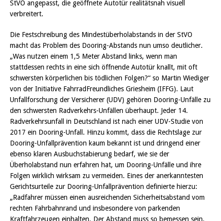
StVO angepasst, die geöffnete Autotür realitätsnah visuell
verbreitert.
Die Festschreibung des Mindestüberholabstands in der StVO
macht das Problem des Dooring-Abstands nun umso deutlicher.
„Was nutzen einem 1,5 Meter Abstand links, wenn man
stattdessen rechts in eine sich öffnende Autotür knallt, mit oft
schwersten körperlichen bis tödlichen Folgen?“ so Martin Wiediger
von der Initiative FahrradFreundliches Griesheim (IFFG). Laut
Unfallforschung der Versicherer (UDV) gehören Dooring-Unfälle zu
den schwersten Radverkehrs-Unfällen überhaupt. Jeder 14.
Radverkehrsunfall in Deutschland ist nach einer UDV-Studie von
2017 ein Dooring-Unfall. Hinzu kommt, dass die Rechtslage zur
Dooring-Unfallprävention kaum bekannt ist und dringend einer
ebenso klaren Ausbuchstabierung bedarf, wie sie der
Überholabstand nun erfahren hat, um Dooring-Unfälle und ihre
Folgen wirklich wirksam zu vermeiden. Eines der anerkanntesten
Gerichtsurteile zur Dooring-Unfallprävention definierte hierzu:
„Radfahrer müssen einen ausreichenden Sicherheitsabstand vom
rechten Fahrbahnrand und insbesondere von parkenden
Kraftfahrzeugen einhalten. Der Abstand muss so bemessen sein,