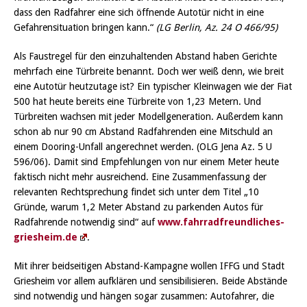
dass den Radfahrer eine sich öffnende Autotür nicht in eine
Gefahrensituation bringen kann.“
(LG Berlin, Az. 24 O 466/95)
Als Faustregel für den einzuhaltenden Abstand haben Gerichte
mehrfach eine Türbreite benannt. Doch wer weiß denn, wie breit
eine Autotür heutzutage ist? Ein typischer Kleinwagen wie der Fiat
500 hat heute bereits eine Türbreite von 1,23 Metern. Und
Türbreiten wachsen mit jeder Modellgeneration. Außerdem kann
schon ab nur 90 cm Abstand Radfahrenden eine Mitschuld an
einem Dooring-Unfall angerechnet werden. (OLG Jena Az. 5 U
596/06). Damit sind Empfehlungen von nur einem Meter heute
faktisch nicht mehr ausreichend. Eine Zusammenfassung der
relevanten Rechtsprechung findet sich unter dem Titel „10
Gründe, warum 1,2 Meter Abstand zu parkenden Autos für
Radfahrende notwendig sind“ auf
www.fahrradfreundliches-
griesheim.de
.
Mit ihrer beidseitigen Abstand-Kampagne wollen IFFG und Stadt
Griesheim vor allem aufklären und sensibilisieren. Beide Abstände
sind notwendig und hängen sogar zusammen: Autofahrer, die