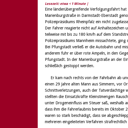
Lesezeit: etwa
< 1
Minute |
Eine länderübergreifende Verfolgungsfahrt hat
Marienburgstraße in Darmstadt-Eberstadt genom
Polizeipräsidiums Rheinpfalz ein nicht zugelas
Der Fahrer reagierte nicht auf Anhaltezeichen 
teilweise mit bis zu 180 km/h auf dem Standstr
Polizeipräsidiums Mannheim missachtete, ging 
Bei Pfungstadt verließ er die Autobahn und mis
anderem fuhr er über rote Ampeln, in den Gege
Pfungstadt. In der Marienburgstraße an der E
schließlich gestoppt werden.
Er kam nach rechts von der Fahrbahn ab und
einen 29 Jahre alten Mann aus Simmern, vor Ort 
Schnittverletzungen, auch der Tatverdächtige wu
stellten die Einsatzkräfte Kleinstmengen Rausc
unter Drogeneinfluss am Steuer saß, weshalb a
dass ihm die Fahrerlaubnis bereits im Oktober
waren so stark beschädigt, dass sie abgeschle
mehreren eingeleiteten Verfahren strafrechtlich