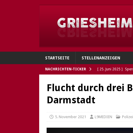
STARTSEITE
STELLENANZEIGEN
NACHRICHTEN-TICKER
[ 25. Juni 2025 ]
Sper
Verbindungen
GRI
Flucht durch drei 
[ 4. Juni 2025 ]
Flohh
Darmstadt
[ 4. Juni 2025 ]
Gries
Polizei sucht Eigentü
5. November 2021
L9MEDIEN
Poliz
[ 5. Mai 2025 ]
Die So
Öffnungszeiten des G