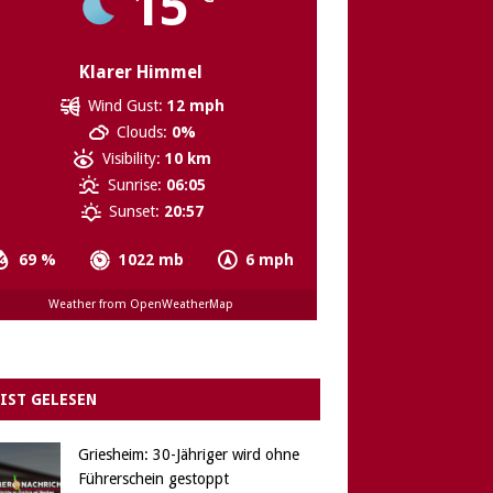
15
Klarer Himmel
Wind Gust:
12 mph
Clouds:
0%
Visibility:
10 km
Sunrise:
06:05
Sunset:
20:57
69 %
1022 mb
6 mph
Weather from OpenWeatherMap
IST GELESEN
Griesheim: 30-Jähriger wird ohne
Führerschein gestoppt