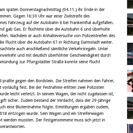
 am späten Donnerstagnachmittag (04.11.) ihr Ende in der
men. Gegen 16:30 Uhr war einer Zivilstreife des
senes Fahrzeug auf der Autobahn 6 bei Frankenthal aufgefallen.
und gab Gas. Er flüchtete über die Autobahn 6 und überholte
eifen. Nachdem er auch Anhalteversuche von Polizeistreifen des
die Flucht über die Autobahn 67 in Richtung Darmstadt weiter.
sachtete auch anschließend sämtliche Verkehrsregeln. Unter
nverkehr und mit deutlich überhöhter Geschwindigkeit durch
inmündung zur Pfungstädter Straße konnte seine Flucht
 prallte gegen den Bordstein. Die Streifen nahmen den Fahrer,
vorläufig fest. Bei der Festnahme erlitten zwei Polizisten
rde leicht verletzt. In seinem Wagen, der nicht zugelassen ist,
hgift sicher. Zudem bestand der Verdacht, dass der 29-Jährige
uch eine Blutentnahme folgte. Ermittlungen ergaben zudem,
 2018 entzogen wurde. Sein Wagen und ein Streifenwagen
ppt werden mussten. Der Festgenommene muss sich jetzt in
 verantworten.