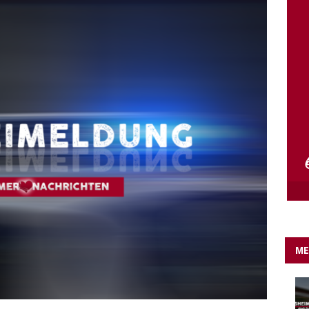
e Lichter gehen aus….
IN EIGENER SACHE
ME