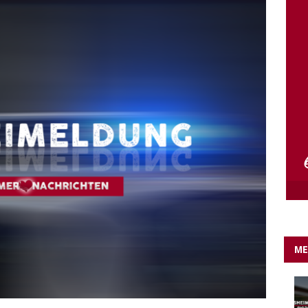
e Lichter gehen aus….
IN EIGENER SACHE
ME