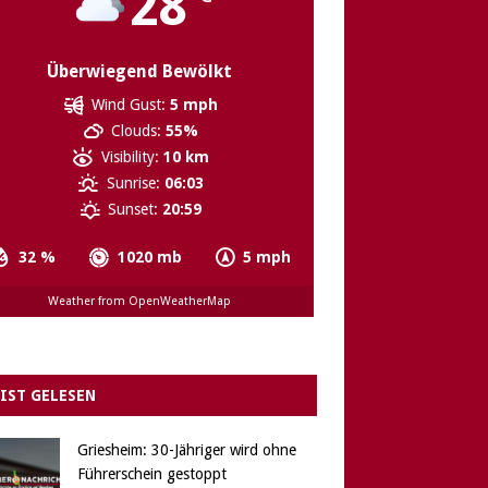
28
Überwiegend Bewölkt
Wind Gust:
5 mph
Clouds:
55%
Visibility:
10 km
Sunrise:
06:03
Sunset:
20:59
32 %
1020 mb
5 mph
Weather from OpenWeatherMap
IST GELESEN
Griesheim: 30-Jähriger wird ohne
Führerschein gestoppt