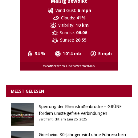
Mäßig Bewölkt
Wind Gust:
6 mph
Clouds:
41%
Visibility:
10 km
Sunrise:
06:06
Sunset:
20:55
34 %
1014 mb
5 mph
Weather from OpenWeatherMap
MEIST GELESEN
Sperrung der Rheinstraßenbrücke – GRÜNE
fordern umsteigefreie Verbindungen
veröffentlicht am Juni 25, 2025
Griesheim: 30-Jähriger wird ohne Führerschein