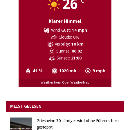
26
°C
Klarer Himmel
Wind Gust:
14 mph
Clouds:
0%
Visibility:
10 km
Sunrise:
06:02
Sunset:
21:00
41 %
1020 mb
9 mph
Weather from OpenWeatherMap
MEIST GELESEN
Griesheim: 30-Jähriger wird ohne Führerschein
gestoppt