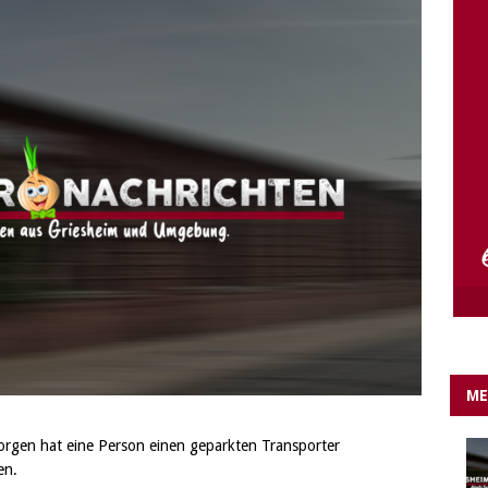
e Lichter gehen aus….
IN EIGENER SACHE
ME
rgen hat eine Person einen geparkten Transporter
en.