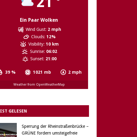
21
Ein Paar Wolken
Wind Gust:
2 mph
Clouds:
12%
Visibility:
10 km
Sunrise:
06:02
Sunset:
21:00
39 %
1021 mb
2 mph
Weather from OpenWeatherMap
IST GELESEN
Sperrung der Rheinstraßenbrücke –
GRÜNE fordern umsteigefreie