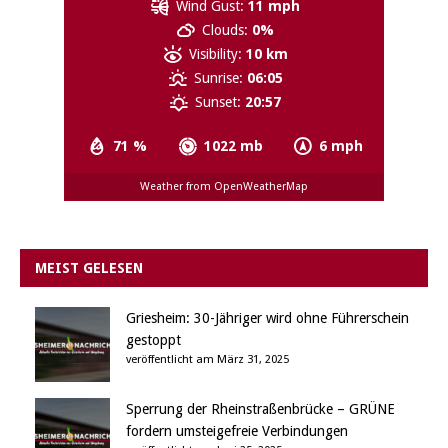
Wind Gust:
11 mph
Clouds:
0%
Visibility:
10 km
Sunrise:
06:05
Sunset:
20:57
71 %
1022 mb
6 mph
Weather from OpenWeatherMap
MEIST GELESEN
Griesheim: 30-Jähriger wird ohne Führerschein
gestoppt
veröffentlicht am März 31, 2025
Sperrung der Rheinstraßenbrücke – GRÜNE
fordern umsteigefreie Verbindungen