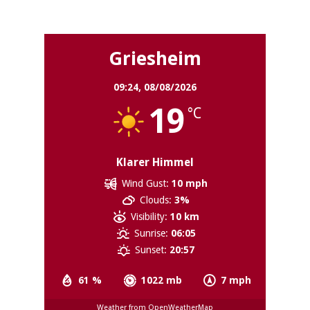
Griesheim
Griesheim
09:24,
08/08/2026
19
°C
Klarer Himmel
Wind Gust:
10 mph
Clouds:
3%
Visibility:
10 km
Sunrise:
06:05
Sunset:
20:57
61 %
1022 mb
7 mph
Weather from OpenWeatherMap