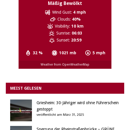
Mäßig Bewölkt
Wind Gust:
4 mph
Clouds:
40%
Visibility:
10 km
Sunrise:
06:03
Sunset:
20:59
32 %
1021 mb
5 mph
Weather from OpenWeatherMap
MEIST GELESEN
Griesheim: 30-Jähriger wird ohne Führerschein
gestoppt
veröffentlicht am März 31, 2025
Sperrung der Rheinstraßenbrücke – GRÜNE