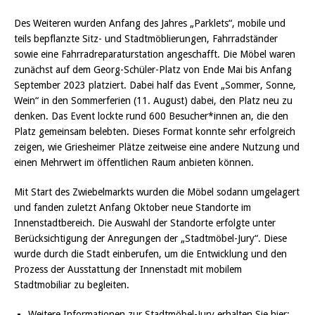
Des Weiteren wurden Anfang des Jahres „Parklets“, mobile und
teils bepflanzte Sitz- und Stadtmöblierungen, Fahrradständer
sowie eine Fahrradreparaturstation angeschafft. Die Möbel waren
zunächst auf dem Georg-Schüler-Platz von Ende Mai bis Anfang
September 2023 platziert. Dabei half das Event „Sommer, Sonne,
Wein“ in den Sommerferien (11. August) dabei, den Platz neu zu
denken. Das Event lockte rund 600 Besucher*innen an, die den
Platz gemeinsam belebten. Dieses Format konnte sehr erfolgreich
zeigen, wie Griesheimer Plätze zeitweise eine andere Nutzung und
einen Mehrwert im öffentlichen Raum anbieten können.
Mit Start des Zwiebelmarkts wurden die Möbel sodann umgelagert
und fanden zuletzt Anfang Oktober neue Standorte im
Innenstadtbereich. Die Auswahl der Standorte erfolgte unter
Berücksichtigung der Anregungen der „Stadtmöbel-Jury“. Diese
wurde durch die Stadt einberufen, um die Entwicklung und den
Prozess der Ausstattung der Innenstadt mit mobilem
Stadtmobiliar zu begleiten.
Weitere Informationen zur Stadtmöbel-Jury erhalten Sie hier: