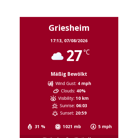
Griesheim
Griesheim
17:13,
07/08/2026
27
°C
Mäßig Bewölkt
Wind Gust:
4 mph
Clouds:
40%
Visibility:
10 km
Sunrise:
06:03
Sunset:
20:59
31 %
1021 mb
5 mph