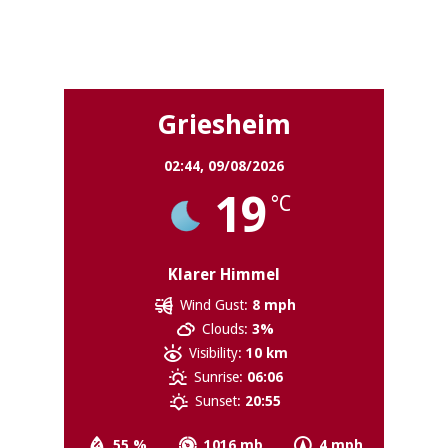
Griesheim
Griesheim
02:44,
09/08/2026
19
°C
Klarer Himmel
Wind Gust:
8 mph
Clouds:
3%
Visibility:
10 km
Sunrise:
06:06
Sunset:
20:55
55 %
1016 mb
4 mph