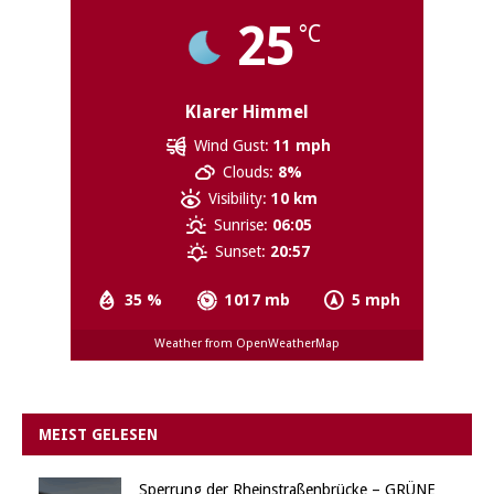
25
°C
Klarer Himmel
Wind Gust:
11 mph
Clouds:
8%
Visibility:
10 km
Sunrise:
06:05
Sunset:
20:57
35 %
1017 mb
5 mph
Weather from OpenWeatherMap
MEIST GELESEN
Sperrung der Rheinstraßenbrücke – GRÜNE