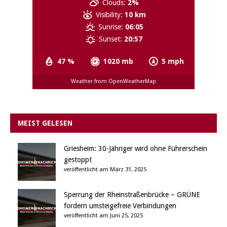
Clouds:
2%
Visibility:
10 km
Sunrise:
06:05
Sunset:
20:57
47 %
1020 mb
5 mph
Weather from OpenWeatherMap
MEIST GELESEN
Griesheim: 30-Jähriger wird ohne Führerschein
gestoppt
veröffentlicht am März 31, 2025
Sperrung der Rheinstraßenbrücke – GRÜNE
fordern umsteigefreie Verbindungen
veröffentlicht am Juni 25, 2025