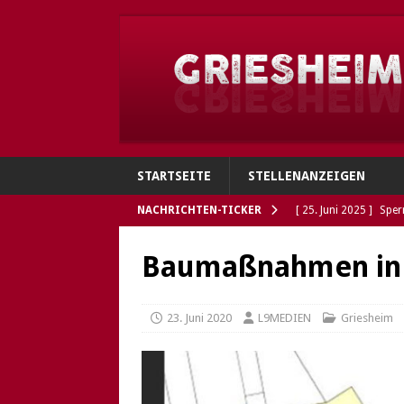
STARTSEITE
STELLENANZEIGEN
NACHRICHTEN-TICKER
[ 25. Juni 2025 ]
Sper
Verbindungen
GRI
Baumaßnahmen in 
[ 4. Juni 2025 ]
Flohh
[ 4. Juni 2025 ]
Gries
23. Juni 2020
L9MEDIEN
Griesheim
Polizei sucht Eigentü
[ 5. Mai 2025 ]
Die So
Öffnungszeiten des G