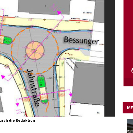
e Lichter gehen aus….
IN EIGENER SACHE
ME
urch die Redaktion