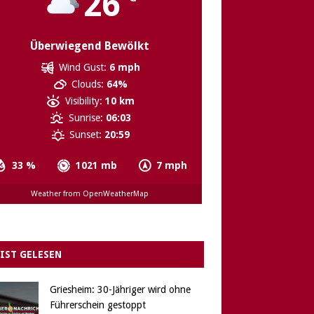
26
Überwiegend Bewölkt
Wind Gust:
6 mph
Clouds:
64%
Visibility:
10 km
Sunrise:
06:03
Sunset:
20:59
33 %
1021 mb
7 mph
Weather from OpenWeatherMap
IST GELESEN
Griesheim: 30-Jähriger wird ohne
Führerschein gestoppt