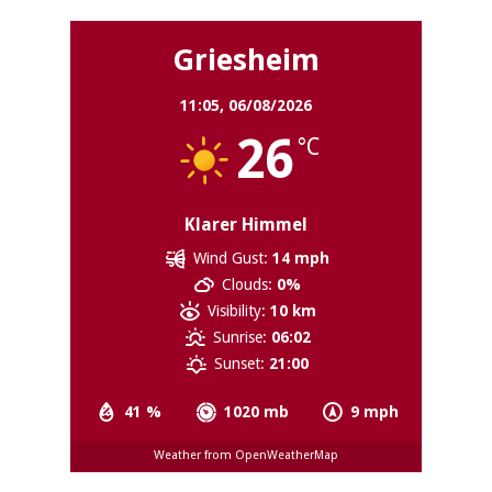
Griesheim
11:05,
06/08/2026
26
°C
Klarer Himmel
Wind Gust:
14 mph
Clouds:
0%
Visibility:
10 km
Sunrise:
06:02
Sunset:
21:00
41 %
1020 mb
9 mph
Weather from OpenWeatherMap